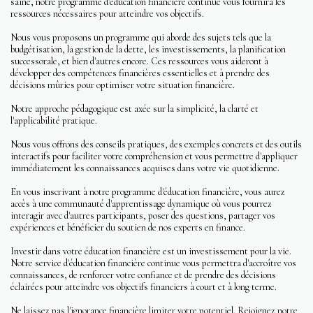
saine, notre programme d'éducation financière continue vous fournira les
ressources nécessaires pour atteindre vos objectifs.
Nous vous proposons un programme qui aborde des sujets tels que la
budgétisation, la gestion de la dette, les investissements, la planification
successorale, et bien d'autres encore. Ces ressources vous aideront à
développer des compétences financières essentielles et à prendre des
décisions mûries pour optimiser votre situation financière.
Notre approche pédagogique est axée sur la simplicité, la clarté et
l'applicabilité pratique.
Nous vous offrons des conseils pratiques, des exemples concrets et des outils
interactifs pour faciliter votre compréhension et vous permettre d'appliquer
immédiatement les connaissances acquises dans votre vie quotidienne.
En vous inscrivant à notre programme d'éducation financière, vous aurez
accès à une communauté d'apprentissage dynamique où vous pourrez
interagir avec d'autres participants, poser des questions, partager vos
expériences et bénéficier du soutien de nos experts en finance.
Investir dans votre éducation financière est un investissement pour la vie.
Notre service d'éducation financière continue vous permettra d'accroître vos
connaissances, de renforcer votre confiance et de prendre des décisions
éclairées pour atteindre vos objectifs financiers à court et à long terme.
Ne laissez pas l'ignorance financière limiter votre potentiel. Rejoignez notre