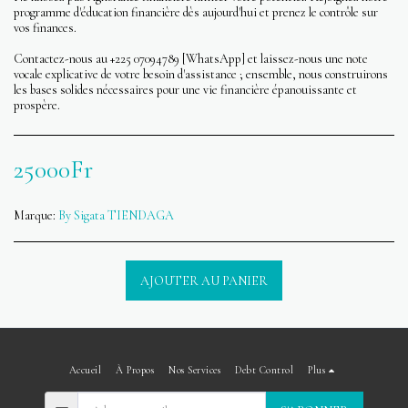
programme d'éducation financière dès aujourd'hui et prenez le contrôle sur
vos finances.
Contactez-nous au +225 07094789 [WhatsApp] et laissez-nous une note
vocale explicative de votre besoin d'assistance ; ensemble, nous construirons
les bases solides nécessaires pour une vie financière épanouissante et
prospère.
25000
Fr
Marque:
By Sigata TIENDAGA
AJOUTER AU PANIER
Accueil
À Propos
Nos Services
Debt Control
Plus