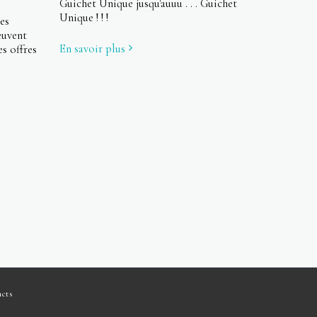
Guichet Unique jusqu'auuu . . . Guichet
Unique ! ! !
es
euvent
En savoir plus
es offres
acts