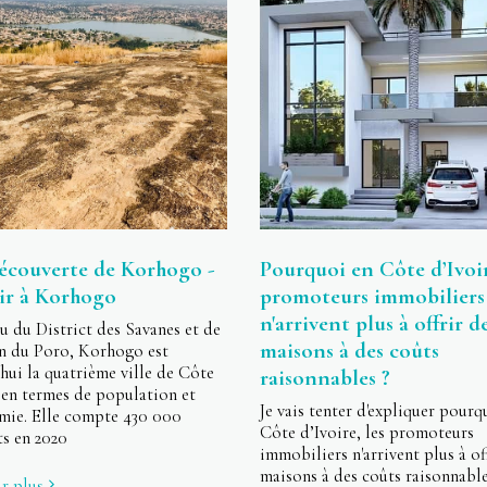
découverte de Korhogo -
Pourquoi en Côte d’Ivoir
ir à Korhogo
promoteurs immobiliers
n'arrivent plus à offrir d
u du District des Savanes et de
maisons à des coûts
ion du Poro, Korhogo est
hui la quatrième ville de Côte
raisonnables ?
 en termes de population et
Je vais tenter d'expliquer pourq
omie. Elle compte 430 000
Côte d’Ivoire, les promoteurs
ts en 2020
immobiliers n'arrivent plus à of
maisons à des coûts raisonnable
r plus