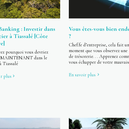
anking : Investir dans
Vous êtes-vous bien ende
cier à Tiassalé [Côte
?
re]
Chef.fe d’entreprise, cela fait u
moment que vous observez une 
ez pourquoi vous devriez
de trésorerie. . . Apprenez co
ir MAINTENANT dans le
vous échapper de votre mauvais
à Tiassalé
En savoir plus
r plus