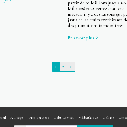
partir de 10 Millions jusqu'à 60
Millions)Vous verrez qu'à tous l
niveaux, il y a des raisons qui p
justifier les coûts exorbitants d
des promotions immobilières.
En savoir plus
1
2
»
ueil
À Propos
Nos Services
Debt Control
Médiathèque
Galerie
Cont