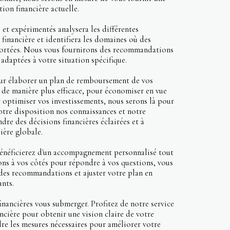
ion financière actuelle.
 et expérimentés analysera les différentes
financière et identifiera les domaines où des
portées. Nous vous fournirons des recommandations
 adaptées à votre situation spécifique.
ur élaborer un plan de remboursement de vos
 de manière plus efficace, pour économiser en vue
r optimiser vos investissements, nous serons là pour
otre disposition nos connaissances et notre
dre des décisions financières éclairées et à
ière globale.
 bénéficierez d'un accompagnement personnalisé tout
ns à vos côtés pour répondre à vos questions, vous
 des recommandations et ajuster votre plan en
ants.
financières vous submerger. Profitez de notre service
ancière pour obtenir une vision claire de votre
dre les mesures nécessaires pour améliorer votre