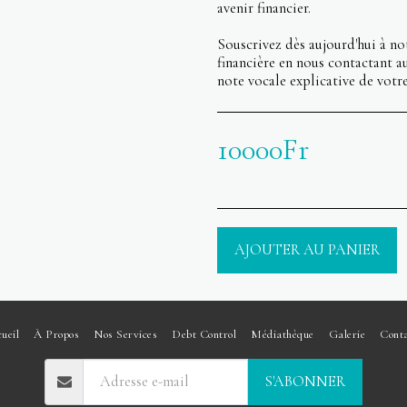
avenir financier.
Souscrivez dès aujourd'hui à n
financière en nous contactant 
note vocale explicative de votre
10000
Fr
AJOUTER AU PANIER
ueil
À Propos
Nos Services
Debt Control
Médiathèque
Galerie
Cont
S'ABONNER