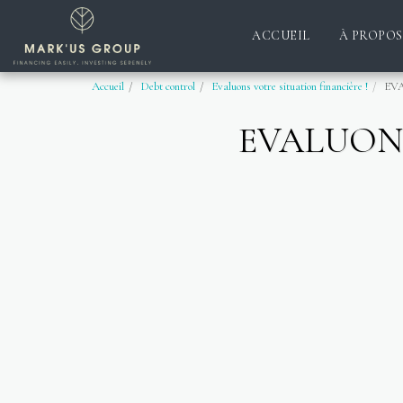
ACCUEIL
À PROPOS
Accueil
Debt control
Evaluons votre situation financière !
EV
EVALUONS